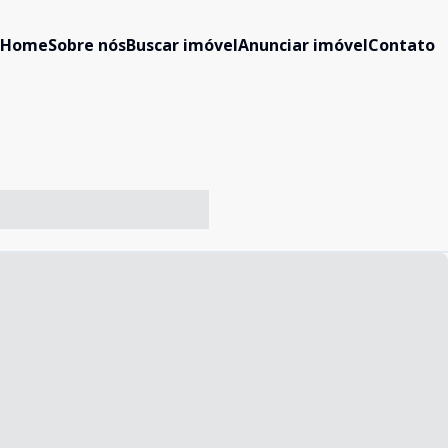
Home
Sobre nós
Buscar imóvel
Anunciar imóvel
Contato
-- ----- ----- --- ------