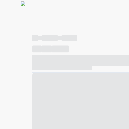
----
----- -----
----- -----
----
-----
---- ------
----- ----- -- ------ ---- ---- -- ---
----- ----- -- ------ ----- ----- -- ------