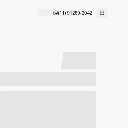
(11) 91280-2042
-------------
Compartilhar
Favorito