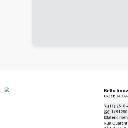
Bello Imóv
CRECI:
34.809-
(11) 2518-
(11) 91280
atendimen
Rua Quarenta