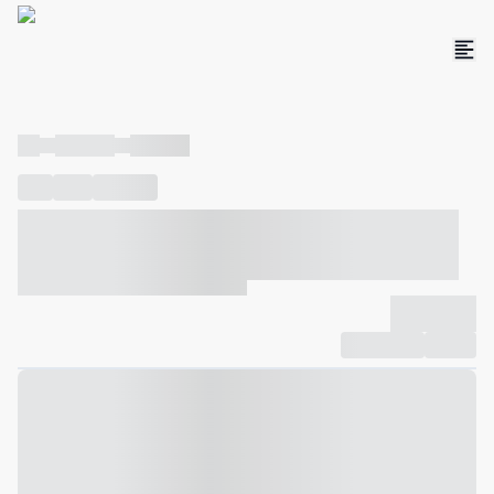
----
----- -----
----- -----
----
-----
---- ------
----- ----- -- ------ ---- ---- -- ----- ----- -----
--- ------
----- ----- -- ------ ----- ----- -- ------
-------------
Compartilhar
Favorito