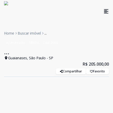
Home
Buscar imóvel
...
Apartamento
VENDA
Cód:
2050
...
Guaianases, São Paulo - SP
R$ 205.000,00
Compartilhar
Favorito