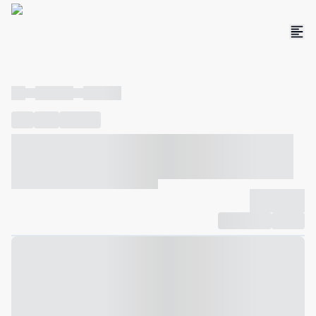
----
----- -----
----- -----
----
-----
---- ------
----- ----- -- ------ ---- ---- -- ----- ----- -----
--- ------
----- ----- -- ------ ----- ----- -- ------
-------------
Compartilhar
Favorito