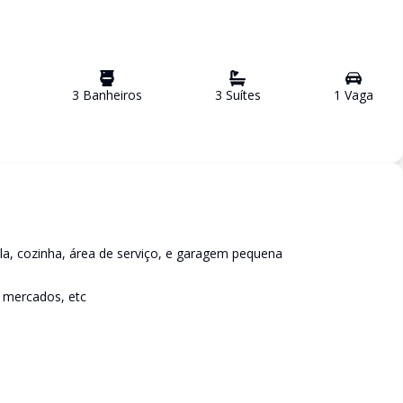
3
Banheiro
s
3
Suíte
s
1
Vaga
la, cozinha, área de serviço, e garagem pequena
, mercados, etc