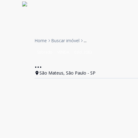
Home
Buscar imóvel
...
Sobrado
VENDA
Cód:
2083
...
São Mateus, São Paulo - SP