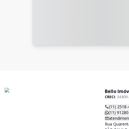
Bello Imóv
CRECI:
34.809-
(11) 2518-
(11) 91280
atendimen
Rua Quarenta