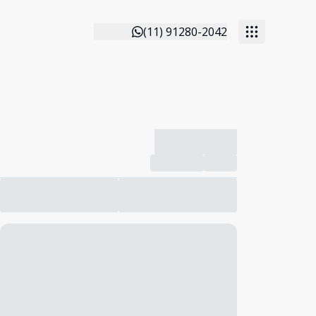
(11) 91280-2042
-------------
Compartilhar
Favorito