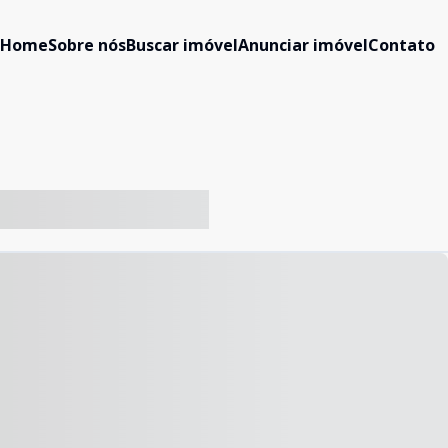
Home
Sobre nós
Buscar imóvel
Anunciar imóvel
Contato
-- ----- ----- --- ------