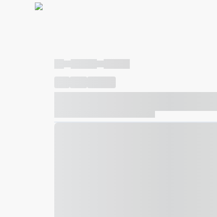
----
----- -----
----- -----
----
-----
---- ------
----- ----- -- ------ ---- ---- -- ---
----- ----- -- ------ ----- ----- -- ------