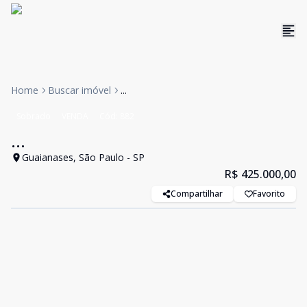
Home
Buscar imóvel
...
Sobrado
VENDA
Cód:
882
...
Guaianases, São Paulo - SP
R$ 425.000,00
Compartilhar
Favorito