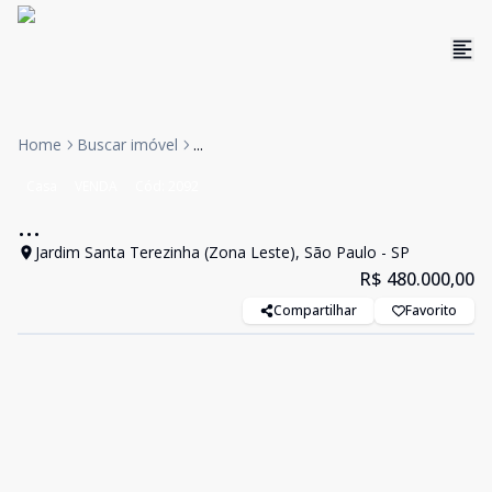
Home
Buscar imóvel
...
Casa
VENDA
Cód:
2092
...
Jardim Santa Terezinha (Zona Leste), São Paulo - SP
R$ 480.000,00
Compartilhar
Favorito