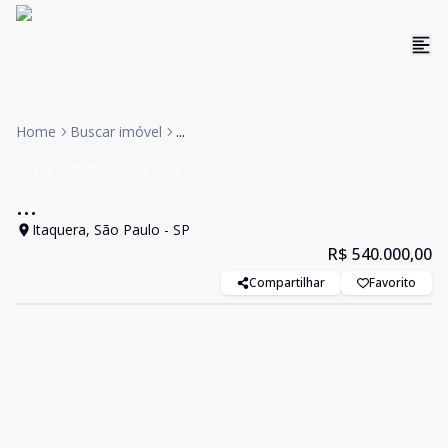
Home
Buscar imóvel
...
Casa
VENDA
Cód:
2223
...
Itaquera, São Paulo - SP
R$ 540.000,00
Compartilhar
Favorito