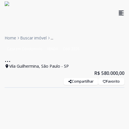
Home
Buscar imóvel
...
Casa em Condominio
VENDA
Cód:
2225
...
Vila Guilhermina, São Paulo - SP
R$ 580.000,00
Compartilhar
Favorito