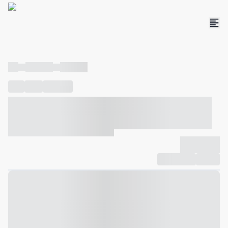
----
----- -----
----- -----
----
-----
---- ------
----- ----- -- ------ ---- ---- -- ----- ----- -----
--- ------
----- ----- -- ------ ----- ----- -- ------
-------------
Compartilhar
Favorito