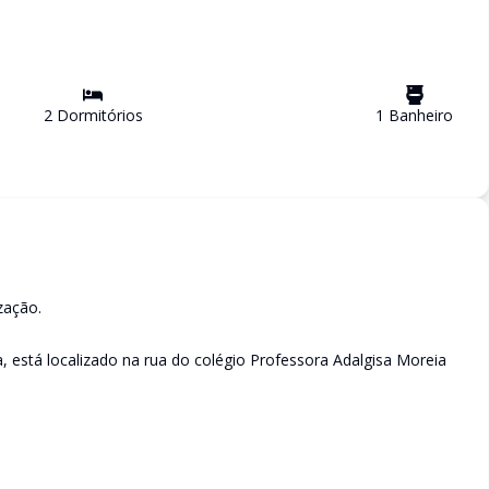
2
Dormitório
s
1
Banheiro
zação.
a, está localizado na rua do colégio Professora Adalgisa Moreia