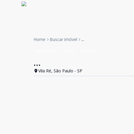
Home
Buscar imóvel
...
Apartamento
VENDA
Cód:
2072
...
Vila Ré, São Paulo - SP