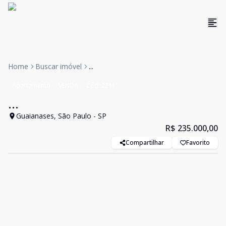
Home
Buscar imóvel
...
Apartamento
VENDA
Cód:
2211
...
Guaianases, São Paulo - SP
R$ 235.000,00
Compartilhar
Favorito