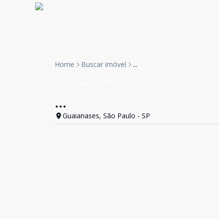
Home
Buscar imóvel
...
Apartamento
VENDA
Cód:
2133
...
Guaianases, São Paulo - SP