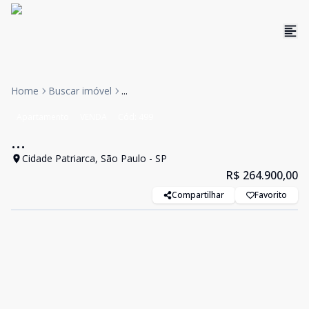
Home
Buscar imóvel
...
Apartamento
VENDA
Cód:
499
...
Cidade Patriarca, São Paulo - SP
R$ 264.900,00
Compartilhar
Favorito